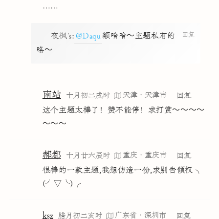
……
回复
夜枫's
:
@Daqu
额哈哈～主题私有的
咯～
南站
天津·天津市
十月初二戌时
回复
这个主题太棒了！赞不能停！求打赏～～～～
～～～
郝都
重庆·重庆市
十月廿六辰时
回复
很棒的一款主题,我想仿造一份,求别告倾权 ╮
(╯▽╰)╭
ksz
广东省·深圳市
腊月初二亥时
回复