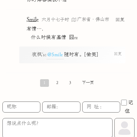
你的博客模板不错
Smile
广东省·佛山市
六月十七子时
回复
有情….
   什么时候有基情  囧rz
回复
夜枫's
:
@Smile
随时有。[偷笑]
1
2
3
下一页
记
住