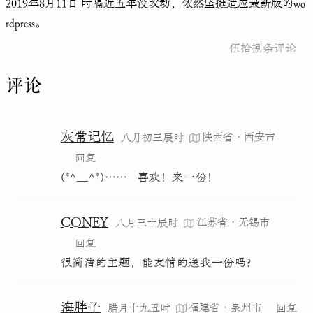
2019年8月11日 时隔近五年没改动，依然坚挺适应最新版的wo
rdpress。
伍拾捌条评论
评论
灰常记忆
陕西省·西安市
八月初三辰时
回复
(*^__^*)……   喜欢！来一份！
CONEY
江苏省·无锡市
八月三十辰时
回复
很简洁的主题，能友情的送我一份吗？
海胖子
福建省·泉州市
腊月十九丑时
回复