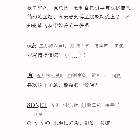
找了好久一直想找一款和自己引导页很搭而又
简约的主题，今天看到博主这款就爱上了，不
知道能否有幸能得到一份呢
walt
陕西省·渭南市
五月初六申时
回复
能有情提供嘛？ (╯﹏╰）
童
河南省·新乡市
五月初七辰时
回复
喜欢这个主题，能给我一份吗？
8DNET
浙江省·金华市
五月十七卯时
回复
O(∩_∩)O  主题很好看，能发一份嘛~