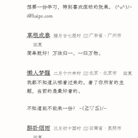
想要一份学习，特别喜欢滚动的效果。 (^o^)/~ 
i@haipz.com
草根成春
广东省·广州市
腊月廿七辰时
回复
简单就好！万法归一、一归万物。
懒人梦醒
北京·北京市
二月十六申时
回复
我都不知道从哪看过来的。看了你所有的主
题，当前的是最好看的。
不知道能不能来一份？ ~(≧▽≦)/~
醉卧烟雨
云南省·昆明市
三月初十酉时
回复