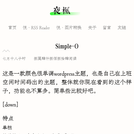
夜枫
首页
悦·RSS Reader
悦·图片转换
关于
留言
友链
Simple-O
七月十八子时
捌萬肆仟捌佰捌拾肆阅读
这是一款颜色很单调wordpress主题，也是自己在上班
空闲时间码出的主题，整体就你现在看到的这个样
子，功能也不算多。简单些比较好吧。
[down]
特点
单栏