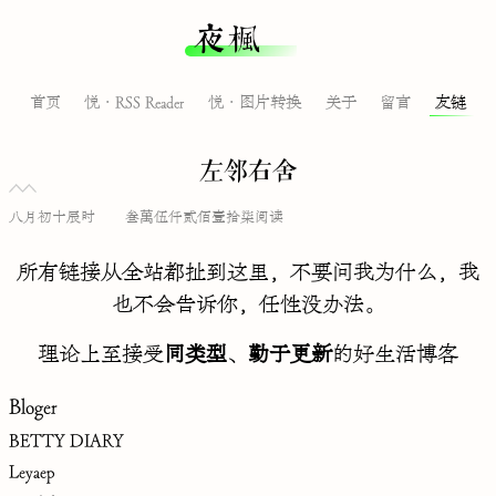
夜枫
首页
悦·RSS Reader
悦·图片转换
关于
留言
友链
左邻右舍
八月初十辰时
叁萬伍仟贰佰壹拾柒阅读
所有链接从全站都扯到这里，不要问我为什么，我
也不会告诉你，任性没办法。
理论上至接受
同类型
、
勤于更新
的好生活博客
Bloger
BETTY DIARY
Leyaep