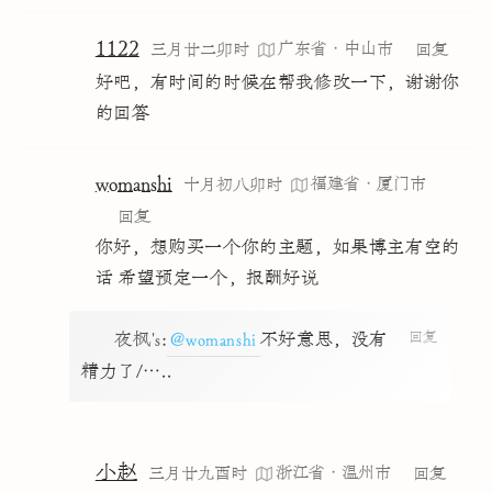
1122
广东省·中山市
三月廿二卯时
回复
好吧，有时间的时候在帮我修改一下，谢谢你
的回答
womanshi
福建省·厦门市
十月初八卯时
回复
你好，想购买一个你的主题，如果博主有空的
话 希望预定一个，报酬好说
回复
夜枫's
:
@womanshi
不好意思，没有
精力了/…..
小赵
浙江省·温州市
三月廿九酉时
回复