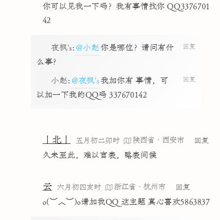
你可以见我一下吗？我有事情找你 QQ3376701
42
回复
夜枫's
:
@小赵
你是哪位？请问有什
么事？
回复
小赵
:
@夜枫's
我加你有 事情，可
以加一下我的QQ吗 337670142
丨北丨
陕西省·西安市
五月初二卯时
回复
久未至此，难以言表，略表问候
云
浙江省·杭州市
六月初四亥时
回复
o(︶︿︶)o请加我QQ 这主题 真心喜欢5863837