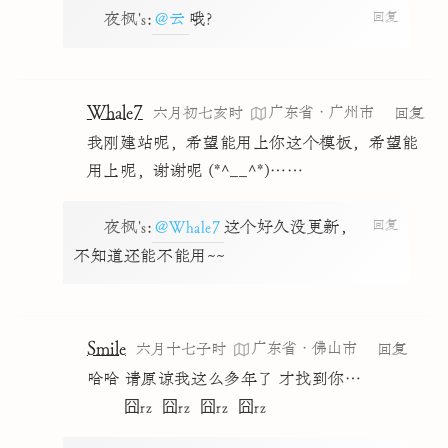
回复
夜枫's
:
@云
哦？
Whale7
广东省·广州市
六月初七亥时
回复
我刚建站呢，希望能用上你这个模板，希望能
用上呢，谢谢呢 (*^__^*)……
回复
夜枫's
:
@Whale7
这个好久没更新，
不知道还能不能用~~
Smile
广东省·佛山市
六月十七子时
回复
哈哈 请原谅我这么多年了 才找到你…
        囧rz  囧rz  囧rz  囧rz