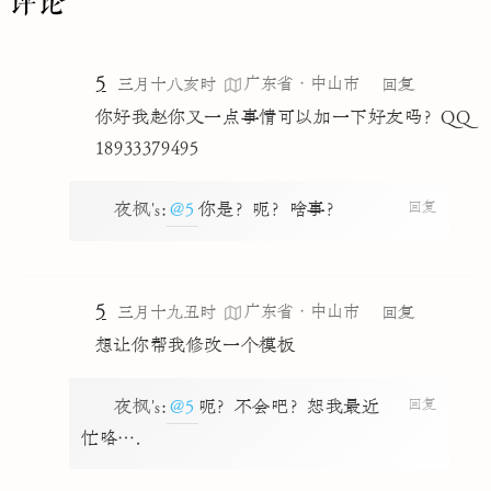
评论
5
广东省·中山市
三月十八亥时
回复
你好我赵你又一点事情可以加一下好友吗？QQ
18933379495
回复
夜枫's
:
@5
你是？呃？啥事？
5
广东省·中山市
三月十九丑时
回复
想让你帮我修改一个模板
回复
夜枫's
:
@5
呃？不会吧？恕我最近
忙咯….