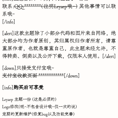
联系:
QQ:********(注明Leyaep哦~)
其他事情可以联
系哦~
[/info]
[alert]这款主题除了小部分代码和图片来自网络，绝
大部分均为作者原创，其归属权归作者所有，请尊
重原作者，也就是尊重自己，此主题未经允许，不
得转卖、倒卖以及公开下载，仅限本人使用。[/alert]
[down]只接受支付宝哦~
支付宝收款页面 ************
[/down]
[info]
购买后可享受
Leyaep 主题一份 (这是必须的)
Logo修改(呃~不包含设计哦~仅一次的说)
定期的更新维护(修复bug以及功能完善)