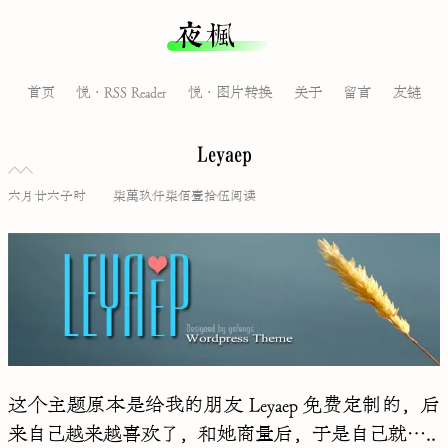
夜枫
首页
悦·RSS Reader
悦·图片转换
关于
留言
友链
Leyaep
六月廿六子时
柒萬玖仟柒佰壹拾伍阅读
这个主题原本是给我的朋友
Leyaep
免费定制的，后
来自己越来越喜欢了，和她商量后，于是自己就…..