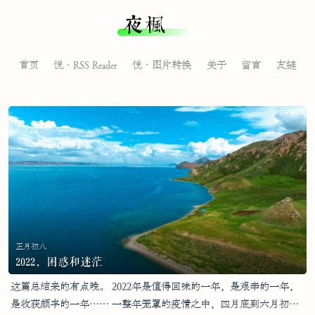
夜枫
首页
悦·RSS Reader
悦·图片转换
关于
留言
友链
正月初八
2022，困惑和迷茫
这篇总结来的有点晚。 2022年是值得回味的一年，是艰辛的一年，
是收获颇丰的一年…… 一整年笼罩的疫情之中，四月底到六月初，