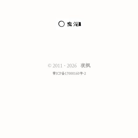
八月底到十二月底，基本蜗居在十二平米小房子中度过…… 这一
年，所有的计划都推迟、打乱和在计划中周璇，计划年底装修入住
的房子至...
©
2011 - 2026
夜枫
青ICP备17000160号-2