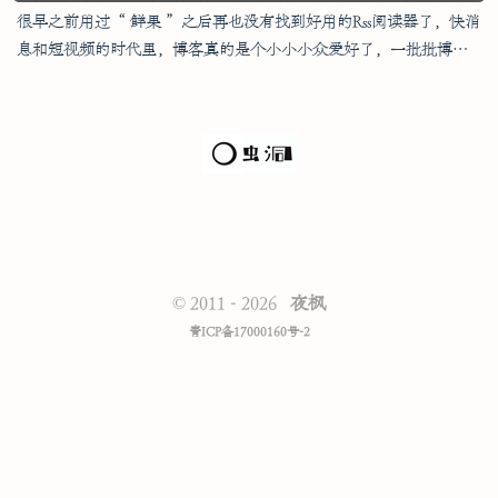
很早之前用过“ 鲜果 ”之后再也没有找到好用的Rss阅读器了，快消
息和短视频的时代里，博客真的是个小小小众爱好了，一批批博客
倒下，又有一批批的起来，不更新的依然没有更新，来来回回也就
那些依然坚持着的博主。 演示地址：rss.yefengs.com 那天无...
©
2011 - 2026
夜枫
青ICP备17000160号-2