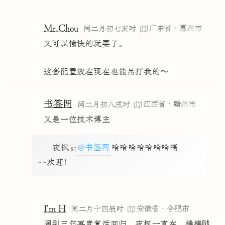
Mr.Chou
广东省·惠州市
闰二月初七亥时
又可以愉快的玩耍了。
这套配置放在现在也能吊打我的～
书签网
江西省·赣州市
闰二月初八戌时
又是一位技术博主
夜枫's
:
@书签网
哈哈哈哈哈哈哈嗝
~~欢迎！
I'm H
安徽省·合肥市
闰二月十四辰时
阔别三年再度复活回归。夜枫一直在，棒棒哒