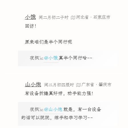
小饿
河北省·石家庄市
闰二月初二子时
回访！
原来咱们是半个同行呢
夜枫's
:
@小饿
真半个同行哈~~
山小炮
广东省·肇庆市
闰二月初四辰时
有设备折腾真好呀，动手能力强！
夜枫's
:
@山小炮
就是，有一台设备
的话可以玩玩，练手和学习学习~~