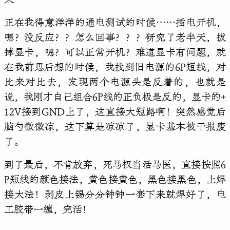
来……
正在我得意洋洋的通电测试的时候……插电开机，
嗯？没反应？？怎么回事？？？研究了老半天，拔
掉显卡，嗯？可以正常开机？难道显卡有问题，就
在我前思后想的时候，我找到旧电源的6P短线，对
比来对比去，发现两个电源头是反着的，也就是
说，我刚才自己组合6P线的正负极是反的，显卡的+
12V接到GND上了，这直接大短路啊！突然感觉后
脑勺微微凉，这下算是凉凉了，显卡基本被干报废
了。
到了最后，不肯放弃，死马权当活马医，直接按照6
P短线的颜色接法，黄色接黄色，黑色接黑色，上焊
接大法！剥皮上锡分分钟钟一套下来就焊好了，电
工胶带一缠，完活！