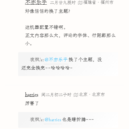
不亦乐乎
福建省·福州市
二月廿九辰时
好像悄悄的换了主题？
这机器配置不错啊。
正文内容那么大，评论的字体、行距都那么
小。
夜枫's
:
@不亦乐乎
换了个主题，没
还完全换完~~哈哈哈哈~
harries
北京·北京市
闰二月初二子时
厉害了
夜枫's
:
@harries
也是瞎折腾~~~