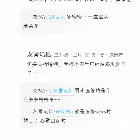
夜枫's
:
@I'm H
哈哈哈~~一直在从
未离开~~
灰常记忆
陕西省·咸阳市
三月初二丑时
需要会折腾啊，我搞个图片压缩站都失败了
了……
夜枫's
:
@灰常记忆
图片压缩站是什
么东东哈哈哈~~
灰常记忆
:
@夜枫's
就是压缩webp的
站点了 谷歌出品的