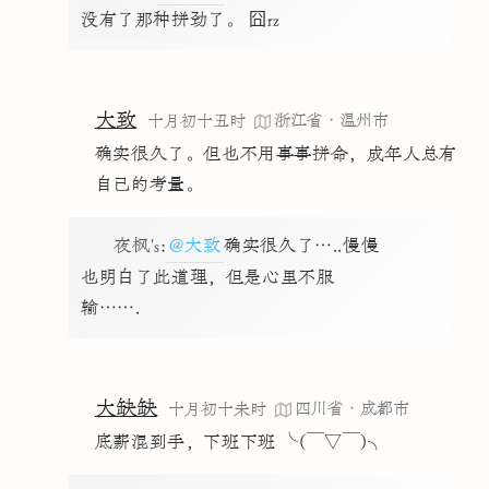
没有了那种拼劲了。 囧rz
大致
浙江省·温州市
十月初十丑时
确实很久了。但也不用事事拼命，成年人总有
自己的考量。
夜枫's
:
@大致
确实很久了…..慢慢
也明白了此道理，但是心里不服
输…….
大缺缺
四川省·成都市
十月初十未时
底薪混到手，下班下班 ╰(￣▽￣)╮