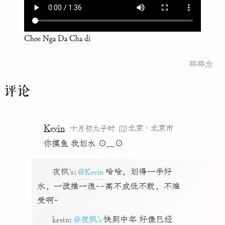
Choe Nga Da Cha di
碎碎念
评论
Kevin
北京·北京市
十月初九子时
你摸鱼 我划水 ⊙﹏⊙
夜枫's
:
@Kevin
哈哈，划得一手好
水，一波推一浪~~高不成低不就，不难
受啊~
kevin
:
@夜枫's
快到中年 好像已经