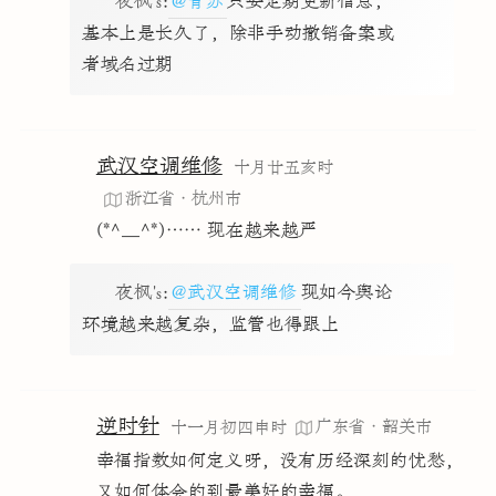
夜枫's
:
@青苏
只要定期更新信息，
基本上是长久了，除非手动撤销备案或
者域名过期
武汉空调维修
十月廿五亥时
浙江省·杭州市
(*^__^*)…… 现在越来越严
夜枫's
:
@武汉空调维修
现如今舆论
环境越来越复杂，监管也得跟上
逆时针
广东省·韶关市
十一月初四申时
幸福指数如何定义呀，没有历经深刻的忧愁，
又如何体会的到最美好的幸福。