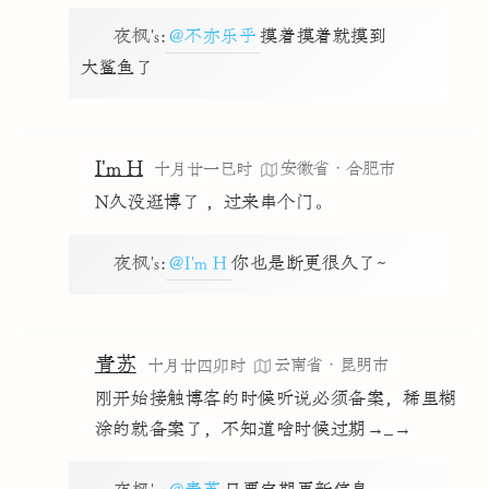
夜枫's
:
@不亦乐乎
摸着摸着就摸到
大鲨鱼了
I'm H
安徽省·合肥市
十月廿一巳时
N久没逛博了 ，过来串个门。
夜枫's
:
@I'm H
你也是断更很久了~
青苏
云南省·昆明市
十月廿四卯时
刚开始接触博客的时候听说必须备案，稀里糊
涂的就备案了，不知道啥时候过期→_→