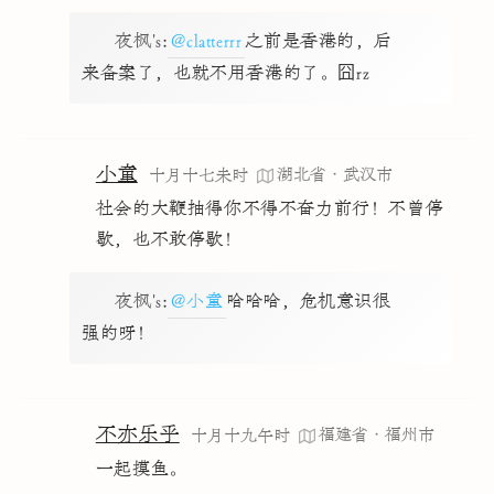
夜枫's
:
@clatterrr
之前是香港的，后
来备案了，也就不用香港的了。囧rz
小童
湖北省·武汉市
十月十七未时
社会的大鞭抽得你不得不奋力前行！不曾停
歇，也不敢停歇！
夜枫's
:
@小童
哈哈哈，危机意识很
强的呀！
不亦乐乎
福建省·福州市
十月十九午时
一起摸鱼。