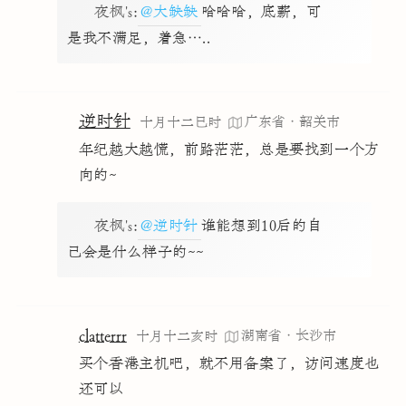
夜枫's
:
@大缺缺
哈哈哈，底薪，可
是我不满足，着急…..
逆时针
广东省·韶关市
十月十二巳时
年纪越大越慌，前路茫茫，总是要找到一个方
向的~
夜枫's
:
@逆时针
谁能想到10后的自
己会是什么样子的~~
clatterrr
湖南省·长沙市
十月十二亥时
买个香港主机吧，就不用备案了，访问速度也
还可以