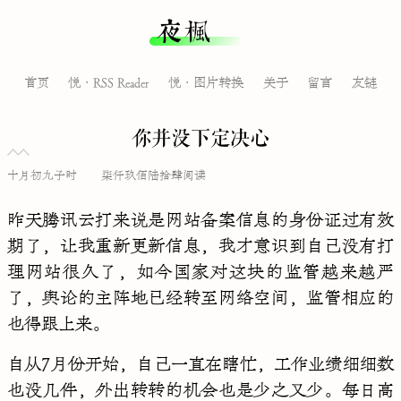
夜枫
首页
悦·RSS Reader
悦·图片转换
关于
留言
友链
你并没下定决心
十月初九子时
柒仟玖佰陆拾肆阅读
昨天腾讯云打来说是网站备案信息的身份证过有效
期了，让我重新更新信息，我才意识到自己没有打
理网站很久了，如今国家对这块的监管越来越严
了，舆论的主阵地已经转至网络空间，监管相应的
也得跟上来。
自从7月份开始，自己一直在瞎忙，工作业绩细细数
也没几件，外出转转的机会也是少之又少。每日高