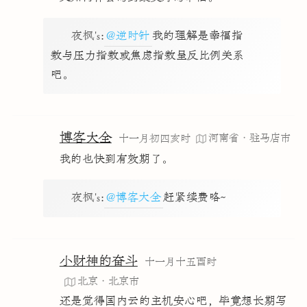
夜枫's
:
@逆时针
我的理解是幸福指
数与压力指数或焦虑指数呈反比例关系
吧。
博客大全
河南省·驻马店市
十一月初四亥时
我的也快到有效期了。
夜枫's
:
@博客大全
赶紧续费咯~
小财神的奋斗
十一月十五酉时
北京·北京市
还是觉得国内云的主机安心吧，毕竟想长期写