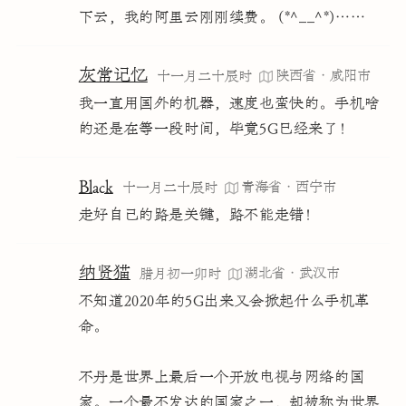
下云，我的阿里云刚刚续费。 (*^__^*)……
灰常记忆
陕西省·咸阳市
十一月二十辰时
我一直用国外的机器，速度也蛮快的。手机啥
的还是在等一段时间，毕竟5G已经来了！
Black
青海省·西宁市
十一月二十辰时
走好自己的路是关键，路不能走错！
纳贤猫
湖北省·武汉市
腊月初一卯时
不知道2020年的5G出来又会掀起什么手机革
命。
不丹是世界上最后一个开放电视与网络的国
家。一个最不发达的国家之一，却被称为世界